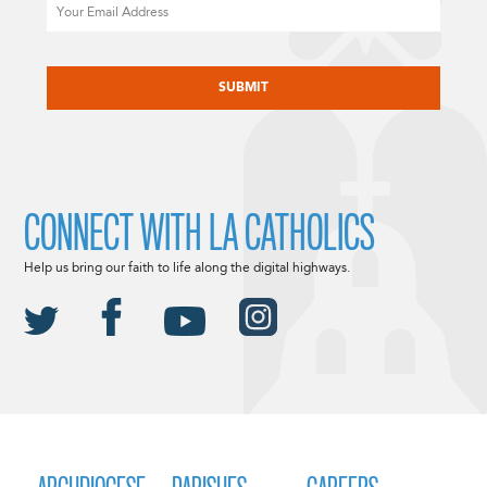
Email
CAPTCHA
CONNECT WITH LA CATHOLICS
Help us bring our faith to life along the digital highways.