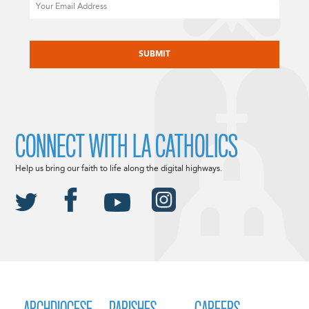
CAPTCHA
CONNECT WITH LA CATHOLICS
Help us bring our faith to life along the digital highways.