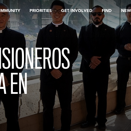
OMMUNITY
PRIORITIES
GET INVOLVED
FIND
NEW
ISIONEROS
A EN