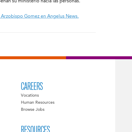
ñan su ministerio hacia las personas.
del Arzobispo Gomez en Angelus News.
CAREERS
Vocations
Human Resources
Browse Jobs
RESOURCES