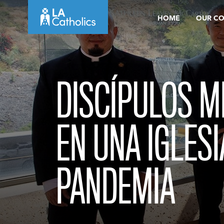
Skip
HOME
OUR C
to
content
DISCÍPULOS M
EN UNA IGLESI
PANDEMIA