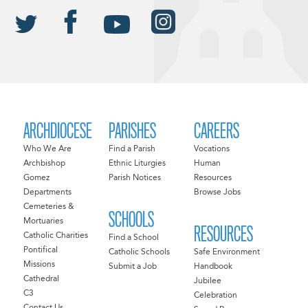
ARCHDIOCESE
PARISHES
CAREERS
Who We Are
Find a Parish
Vocations
Archbishop
Ethnic Liturgies
Human
Gomez
Parish Notices
Resources
Departments
Browse Jobs
Cemeteries &
SCHOOLS
Mortuaries
RESOURCES
Catholic Charities
Find a School
Pontifical
Catholic Schools
Safe Environment
Missions
Submit a Job
Handbook
Cathedral
Jubilee
C3
Celebration