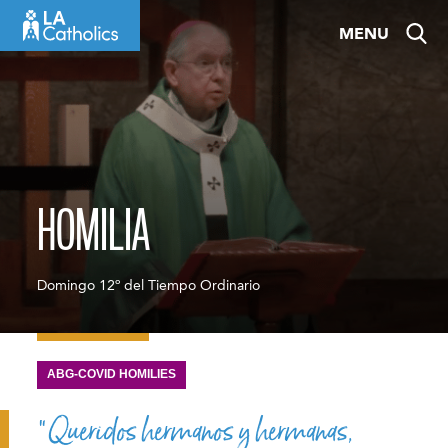
Skip
MENU
to
content
HOMILIA
Domingo 12º del Tiempo Ordinario
ABG-COVID HOMILIES
“Queridos hermanos y hermanas,