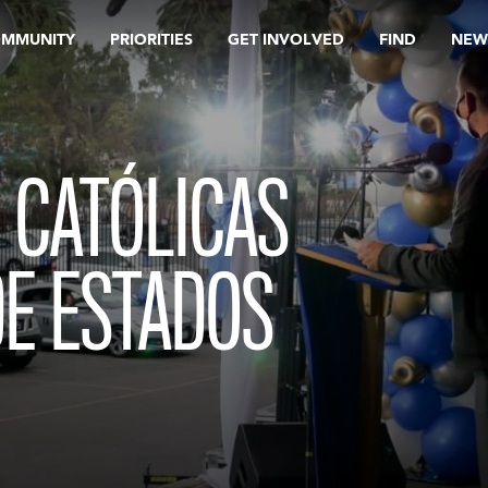
OMMUNITY
PRIORITIES
GET INVOLVED
FIND
NEW
 CATÓLICAS
DE ESTADOS