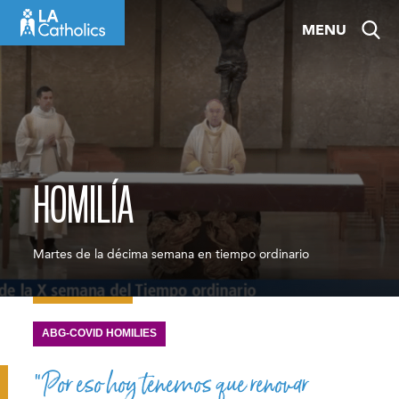
Skip
MENU
to
content
HOMILÍA
Martes de la décima semana en tiempo ordinario
ABG-COVID HOMILIES
“Por eso hoy tenemos que renovar