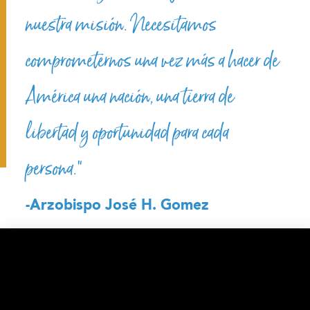
nuestra misión. Necesitamos
comprometernos una vez más a hacer de
América una nación, una tierra de
libertad y oportunidad para cada
persona.”
-Arzobispo José H. Gomez