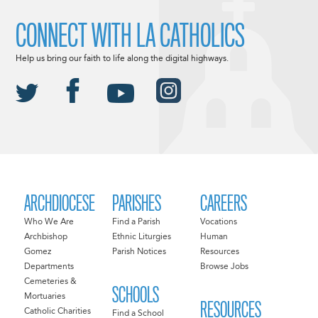
CONNECT WITH LA CATHOLICS
Help us bring our faith to life along the digital highways.
ARCHDIOCESE
PARISHES
CAREERS
Who We Are
Find a Parish
Vocations
Archbishop
Ethnic Liturgies
Human
Gomez
Parish Notices
Resources
Departments
Browse Jobs
Cemeteries &
SCHOOLS
Mortuaries
RESOURCES
Catholic Charities
Find a School