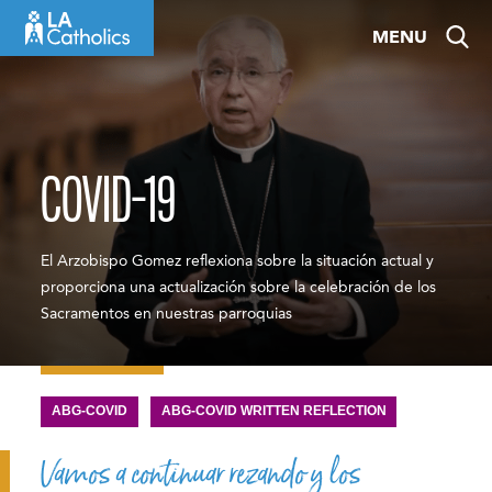
Skip
MENU
to
content
COVID-19
El Arzobispo Gomez reflexiona sobre la situación actual y
proporciona una actualización sobre la celebración de los
Sacramentos en nuestras parroquias
ABG-COVID
ABG-COVID WRITTEN REFLECTION
Vamos a continuar rezando y los