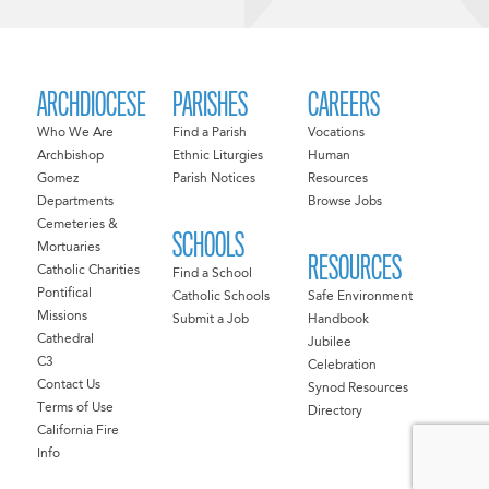
ARCHDIOCESE
PARISHES
CAREERS
Who We Are
Find a Parish
Vocations
Archbishop
Ethnic Liturgies
Human
Gomez
Parish Notices
Resources
Departments
Browse Jobs
Cemeteries &
SCHOOLS
Mortuaries
RESOURCES
Catholic Charities
Find a School
Pontifical
Catholic Schools
Safe Environment
Missions
Submit a Job
Handbook
Cathedral
Jubilee
C3
Celebration
Contact Us
Synod Resources
Terms of Use
Directory
California Fire
Info