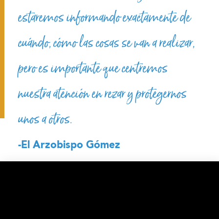
estaremos informando exactamente de
cuándo, cómo las cosas se van a realizar,
pero es importante que centremos
nuestra atención en rezar y protegernos
unos a otros.
-El Arzobispo Gómez