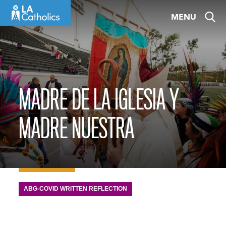
Skip
MENU
to
content
MADRE DE LA IGLESIA Y
MADRE NUESTRA
ABG-COVID WRITTEN REFLECTION