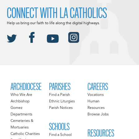
CONNECT WITH LA CATHOLICS
Help us bring our faith to life along the digital highways.
ARCHDIOCESE
PARISHES
CAREERS
Who We Are
Find a Parish
Vocations
Archbishop
Ethnic Liturgies
Human
Gomez
Parish Notices
Resources
Departments
Browse Jobs
Cemeteries &
SCHOOLS
Mortuaries
RESOURCES
Catholic Charities
Find a School