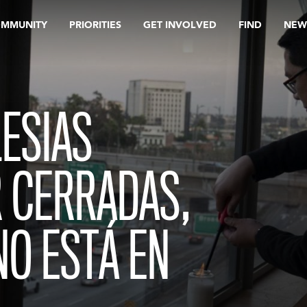
OMMUNITY
PRIORITIES
GET INVOLVED
FIND
NEW
LESIAS
 CERRADAS,
NO ESTÁ EN