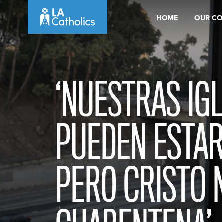
Skip
HOME
OUR C
to
content
‘NUESTRAS IG
PUEDEN ESTAR
PERO CRISTO 