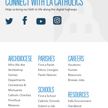
CONNECT WITH LA CATHOLICS
Help us bring our faith to life along the digital highways.
ARCHDIOCESE
PARISHES
CAREERS
Who We Are
Find a Parish
Vocations
Archbishop
Ethnic Liturgies
Human
Gomez
Parish Notices
Resources
Departments
Browse Jobs
Cemeteries &
SCHOOLS
Mortuaries
RESOURCES
Catholic Charities
Find a School
Pontifical
Catholic Schools
Safe Environment
Missions
Submit a Job
Handbook