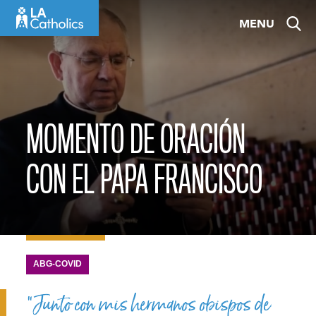
Skip
MENU
to
content
MOMENTO DE ORACIÓN
CON EL PAPA FRANCISCO
ABG-COVID
“Junto con mis hermanos obispos de