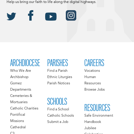
Help us bring our faith to life along the digital highways.
ARCHDIOCESE
PARISHES
CAREERS
Who We Are
Find a Parish
Vocations
Archbishop
Ethnic Liturgies
Human
Gomez
Parish Notices
Resources
Departments
Browse Jobs
Cemeteries &
SCHOOLS
Mortuaries
RESOURCES
Catholic Charities
Find a School
Pontifical
Catholic Schools
Safe Environment
Missions
Submit a Job
Handbook
Cathedral
Jubilee
C3