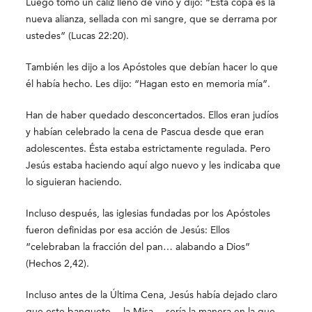
Luego tomó un cáliz lleno de vino y dijo: “Esta copa es la
nueva alianza, sellada con mi sangre, que se derrama por
ustedes” (Lucas 22:20).
También les dijo a los Apóstoles que debían hacer lo que
él había hecho. Les dijo: “Hagan esto en memoria mía”.
Han de haber quedado desconcertados. Ellos eran judíos
y habían celebrado la cena de Pascua desde que eran
adolescentes. Ésta estaba estrictamente regulada. Pero
Jesús estaba haciendo aquí algo nuevo y les indicaba que
lo siguieran haciendo.
Incluso después, las iglesias fundadas por los Apóstoles
fueron definidas por esa acción de Jesús: Ellos
“celebraban la fracción del pan… alabando a Dios”
(Hechos 2,42).
Incluso antes de la Última Cena, Jesús había dejado claro
que este banquete —la Misa— sería la manera en la que