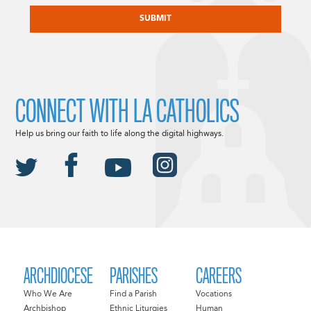
CONNECT WITH LA CATHOLICS
Help us bring our faith to life along the digital highways.
ARCHDIOCESE
PARISHES
CAREERS
Who We Are
Find a Parish
Vocations
Archbishop
Ethnic Liturgies
Human