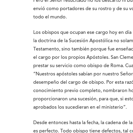
Pero el Señor resucitado no los descartó ni b
envió como portadores de su rostro y de su vo
todo el mundo.
Los obispos que ocupan ese cargo hoy en día
la doctrina de la Sucesión Apostólica no sola
Testamento, sino también porque fue enseñad
el cargo por los propios Apóstoles. San Clem
prestar su servicio como obispo de Roma. Cuand
“Nuestros apóstoles sabían por nuestro Señor 
desempeño del cargo de obispo. Por esta raz
conocimiento previo completo, nombraron ho
proporcionaron una sucesión, para que, si est
aprobados los sucedieran en el ministerio”.
Desde entonces hasta la fecha, la cadena de l
es perfecto. Todo obispo tiene defectos, tal 