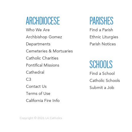
ARCHDIOCESE
PARISHES
Who We Are
Find a Parish
Archbishop Gomez
Ethnic Liturgies
Departments
Parish Notices
Cemeteries & Mortuaries
Catholic Charities
SCHOOLS
Pontifical Missions
Cathedral
Find a School
C3
Catholic Schools
Contact Us
Submit a Job
Terms of Use
California Fire Info
Copyright © 2026 LA Catholics