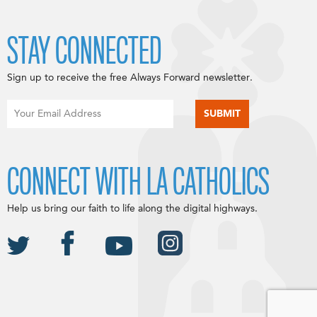
STAY CONNECTED
Sign up to receive the free Always Forward newsletter.
CONNECT WITH LA CATHOLICS
Help us bring our faith to life along the digital highways.