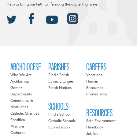
Help us bring our faith to life along the digital highways.
ARCHDIOCESE
PARISHES
CAREERS
Who We Are
Find a Parish
Vocations
Archbishop
Ethnic Liturgies
Human
Gomez
Parish Notices
Resources
Departments
Browse Jobs
Cemeteries &
SCHOOLS
Mortuaries
RESOURCES
Catholic Charities
Find a School
Pontifical
Catholic Schools
Safe Environment
Missions
Submit a Job
Handbook
Cathedral
Jubilee